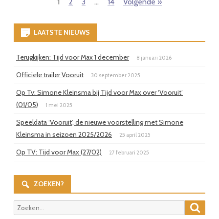
Berichten
1
2
3
…
14
Volgende »
paginering
LAATSTE NIEUWS
Terugkijken: Tijd voor Max 1 december
8 januari 2026
Officiele trailer Vooruit
30 september 2025
Op Tv: Simone Kleinsma bij Tijd voor Max over ‘Vooruit’
(01/05)
1 mei 2025
Speeldata ‘Vooruit’, de nieuwe voorstelling met Simone
Kleinsma in seizoen 2025/2026
25 april 2025
Op TV: Tijd voor Max (27/02)
27 februari 2025
ZOEKEN?
Zoeke
Zoeken
naar: