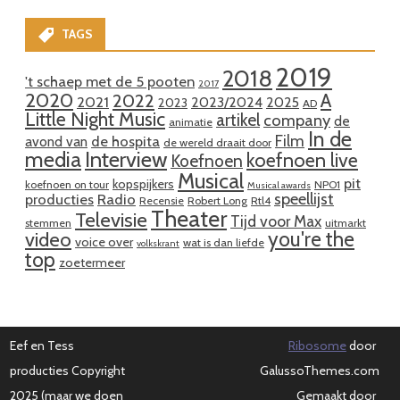
TAGS
2019
2018
't schaep met de 5 pooten
2017
2020
A
2022
2021
2023/2024
2025
2023
AD
Little Night Music
artikel
company
de
animatie
In de
Film
de hospita
avond van
de wereld draait door
media
Interview
koefnoen live
Koefnoen
Musical
pit
kopspijkers
koefnoen on tour
NPO1
Musical awards
speellijst
producties
Radio
Recensie
Robert Long
Rtl4
Theater
Televisie
Tijd voor Max
stemmen
uitmarkt
you're the
video
voice over
wat is dan liefde
volkskrant
top
zoetermeer
Eef en Tess
Ribosome
door
producties Copyright
GalussoThemes.com
2025 (maar we doen
Gemaakt door