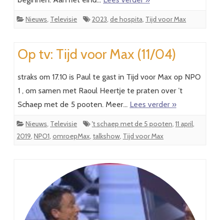
Nieuws
,
Televisie
2023
,
de hospita
,
Tijd voor Max
Op tv: Tijd voor Max (11/04)
straks om 17.10 is Paul te gast in Tijd voor Max op NPO
1 , om samen met Raoul Heertje te praten over ’t
Schaep met de 5 pooten. Meer…
Lees verder »
Nieuws
,
Televisie
't schaep met de 5 pooten
,
11 april
,
2019
,
NPO1
,
omroepMax
,
talkshow
,
Tijd voor Max