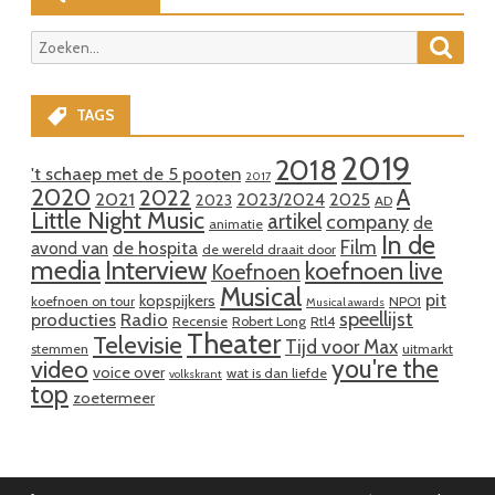
Zoeke
Zoeken
naar:
TAGS
2019
2018
't schaep met de 5 pooten
2017
2020
A
2022
2021
2023/2024
2025
2023
AD
Little Night Music
artikel
company
de
animatie
In de
Film
de hospita
avond van
de wereld draait door
media
Interview
koefnoen live
Koefnoen
Musical
pit
kopspijkers
koefnoen on tour
NPO1
Musical awards
speellijst
producties
Radio
Recensie
Robert Long
Rtl4
Theater
Televisie
Tijd voor Max
stemmen
uitmarkt
you're the
video
voice over
wat is dan liefde
volkskrant
top
zoetermeer