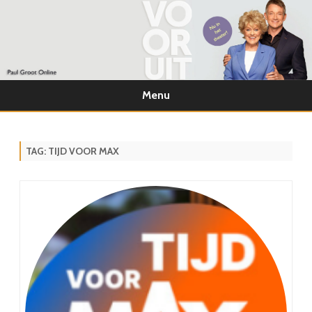
Menu
Ga
direct
naar
de
TAG:
TIJD VOOR MAX
inhoud