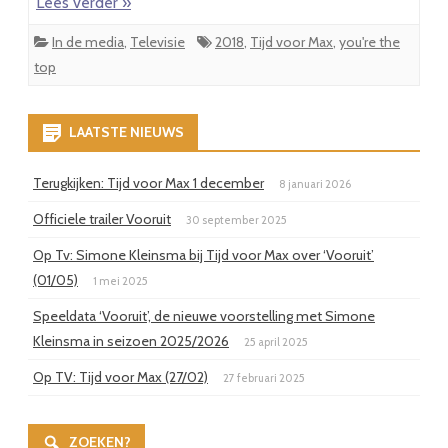
Lees verder »
In de media
,
Televisie
2018
,
Tijd voor Max
,
you're the
top
LAATSTE NIEUWS
Terugkijken: Tijd voor Max 1 december
8 januari 2026
Officiele trailer Vooruit
30 september 2025
Op Tv: Simone Kleinsma bij Tijd voor Max over ‘Vooruit’
(01/05)
1 mei 2025
Speeldata ‘Vooruit’, de nieuwe voorstelling met Simone
Kleinsma in seizoen 2025/2026
25 april 2025
Op TV: Tijd voor Max (27/02)
27 februari 2025
ZOEKEN?