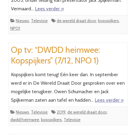
2005, onder leiding van presentator Jack Spijkerman.
Vermaard…
Lees verder »
Nieuws
,
Televisie
de wereld draait door
,
kopspijkers
,
NPO1
Op tv: “DWDD heimwee:
Kopspijkers” (7/12, NPO 1)
Kopspijkers komt terug! Eén keer dan. In september
werd er in De Wereld Draait Door gesproken over een
mogelijke terugkeer. Owen Schumacher en Jack
Spijkerman zaten aan tafel en hadden…
Lees verder »
Nieuws
,
Televisie
2019
,
de wereld draait door
,
dwdd:heimwee
,
kopspijkers
,
Televisie