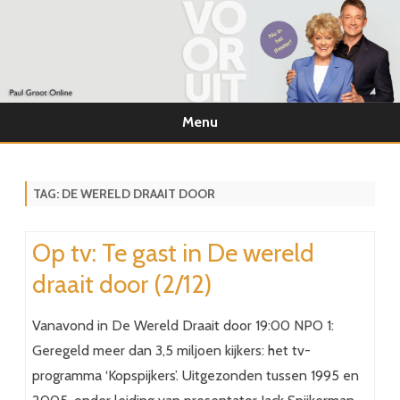
Menu
Ga
direct
naar
de
TAG:
DE WERELD DRAAIT DOOR
inhoud
Op tv: Te gast in De wereld
draait door (2/12)
Vanavond in De Wereld Draait door 19:00 NPO 1:
Geregeld meer dan 3,5 miljoen kijkers: het tv-
programma ‘Kopspijkers’. Uitgezonden tussen 1995 en