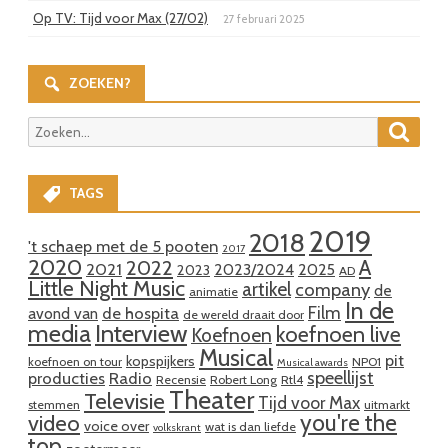
Op TV: Tijd voor Max (27/02)
27 februari 2025
ZOEKEN?
Zoeke
Zoeken
naar:
TAGS
2019
2018
't schaep met de 5 pooten
2017
2020
A
2022
2021
2023/2024
2025
2023
AD
Little Night Music
artikel
company
de
animatie
In de
Film
de hospita
avond van
de wereld draait door
media
Interview
koefnoen live
Koefnoen
Musical
pit
kopspijkers
koefnoen on tour
NPO1
Musical awards
speellijst
producties
Radio
Recensie
Robert Long
Rtl4
Theater
Televisie
Tijd voor Max
stemmen
uitmarkt
you're the
video
voice over
wat is dan liefde
volkskrant
top