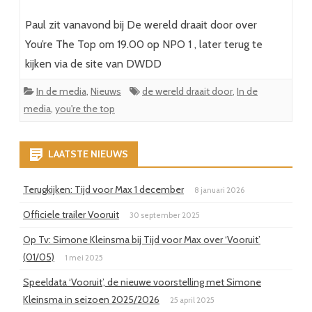
Paul zit vanavond bij De wereld draait door over
You’re The Top om 19.00 op NPO 1 , later terug te
kijken via de site van DWDD
In de media
,
Nieuws
de wereld draait door
,
In de
media
,
you're the top
LAATSTE NIEUWS
Terugkijken: Tijd voor Max 1 december
8 januari 2026
Officiele trailer Vooruit
30 september 2025
Op Tv: Simone Kleinsma bij Tijd voor Max over ‘Vooruit’
(01/05)
1 mei 2025
Speeldata ‘Vooruit’, de nieuwe voorstelling met Simone
Kleinsma in seizoen 2025/2026
25 april 2025