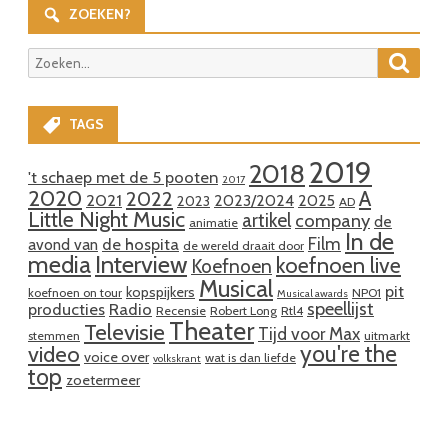
ZOEKEN?
Zoeke
Zoeken
naar:
TAGS
2019
2018
't schaep met de 5 pooten
2017
2020
A
2022
2021
2023/2024
2025
2023
AD
Little Night Music
artikel
company
de
animatie
In de
Film
de hospita
avond van
de wereld draait door
media
Interview
koefnoen live
Koefnoen
Musical
pit
kopspijkers
koefnoen on tour
NPO1
Musical awards
speellijst
producties
Radio
Recensie
Robert Long
Rtl4
Theater
Televisie
Tijd voor Max
stemmen
uitmarkt
you're the
video
voice over
wat is dan liefde
volkskrant
top
zoetermeer