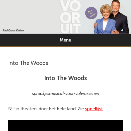
Menu
Ga
direct
naar
Into The Woods
de
inhoud
Into The Woods
sprookjesmusical-voor-volwassenen
NU in theaters door het hele land. Zie
speellijst