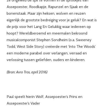
ze ongewild de spil te vormen in de sprookjes van
Assepoester, Roodkapje, Rapunzel en Sjaak en de
bonenstaak. Maar zijn heksen, wolven en reuzen
eigenlijk de grootste bedreiging voor je geluk? En wat is
de prijs voor het Lang En Gelukkig waar iedereen op
hoopt? Wereldberoemd en meermalen bekroond
musicalcomponist Stephen Sondheim (o.a. Sweeney
Todd, West Side Story) creëerde met ‘Into The Woods’
een moderne parabel over verlangen, verraad en
verlossing tussen geliefden, ouders en kinderen.
(Bron: Avro Tros, april 2016)
Paul speelt hierin Wolf, Assepoester’s Prins en
Assepoester’s Vader