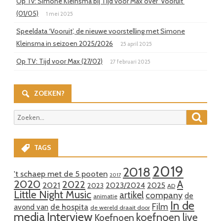
Op Tv: Simone Kleinsma bij Tijd voor Max over ‘Vooruit’
(01/05)
1 mei 2025
Speeldata ‘Vooruit’, de nieuwe voorstelling met Simone
Kleinsma in seizoen 2025/2026
25 april 2025
Op TV: Tijd voor Max (27/02)
27 februari 2025
ZOEKEN?
Zoeke
Zoeken
naar:
TAGS
2019
2018
't schaep met de 5 pooten
2017
2020
A
2022
2021
2023/2024
2025
2023
AD
Little Night Music
artikel
company
de
animatie
In de
Film
de hospita
avond van
de wereld draait door
media
Interview
koefnoen live
Koefnoen