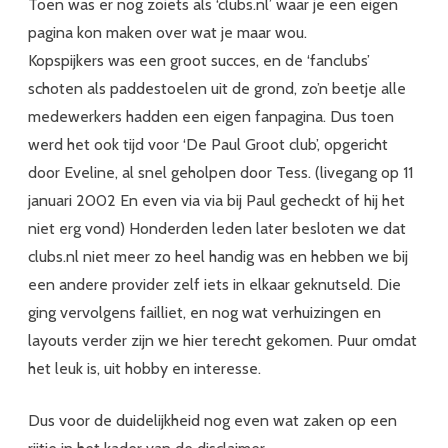
Toen was er nog zoiets als ‘clubs.nl’ waar je een eigen
pagina kon maken over wat je maar wou.
Kopspijkers was een groot succes, en de ‘fanclubs’
schoten als paddestoelen uit de grond, zo’n beetje alle
medewerkers hadden een eigen fanpagina. Dus toen
werd het ook tijd voor ‘De Paul Groot club’, opgericht
door Eveline, al snel geholpen door Tess. (livegang op 11
januari 2002 En even via via bij Paul gecheckt of hij het
niet erg vond) Honderden leden later besloten we dat
clubs.nl niet meer zo heel handig was en hebben we bij
een andere provider zelf iets in elkaar geknutseld. Die
ging vervolgens failliet, en nog wat verhuizingen en
layouts verder zijn we hier terecht gekomen. Puur omdat
het leuk is, uit hobby en interesse.
Dus voor de duidelijkheid nog even wat zaken op een